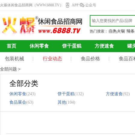
火爆休闲食品招商网（WWW.6888.TV）
APP
公众号
巧克力
果干蜜饯
自热火锅
辣条
热门搜索：
首页
休闲零食
饼干蛋糕
方便速食
罐
包装机械
行业动态
食品价格
食品百
全部问题
>
全部分类
休闲零食
饼干蛋糕
方便速食
(243)
(132)
(92)
食品展会
其他
(63)
(104)