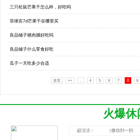
三只松鼠芒果干怎么样，好吃吗
菲律宾7d芒果干在哪里买
良品铺子猪肉脯好吃吗
良品铺子什么零食好吃
瓜子一天吃多少合适
8
首页
<<
...
4
5
6
7
9
火爆休
赵洁洁： （微信扫一扫