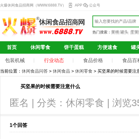
火爆休闲食品招商网（WWW.6888.TV）
APP
公众号
巧克力
果干蜜饯
自热火锅
辣条
冰激凌
方便面
黄桃罐头
蛋黄酥
热门搜索：
首页
休闲零食
饼干蛋糕
方便速食
罐
包装机械
行业动态
食品价格
食品百
当前位置：
休闲食品问答
>
休闲食品
>
休闲零食
> 买坚果的时候需要注
买坚果的时候需要注意什么
匿名 | 分类：休闲零食 | 浏览3
1个回答