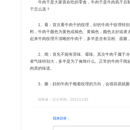
牛肉干是大家喜欢吃的零食，牛肉干是牛肉风干后
干怎么选？
1、看：首次看牛肉干的纹理，好的牛肉干纹理特
料，牛肉干颜色为黄色或褐色、黄褐色，颜色太好或者
起来牛肉纹理不清晰的牛肉干，多半是含有豆粉、面酱
2、闻：首先不能有异味、霉味。其次牛肉干属于
者气味特别大，多半是为了掩饰什么。正常的牛肉干闻
肉质的味道。
3、撕：好的牛肉干顺着纹理的方向，会很容易就
回答者：洁洁 时间：2021/11/30
我来回答：