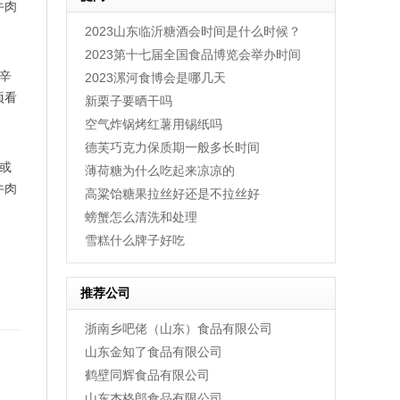
牛肉
煮熟的板栗热量高吗，煮熟的板栗怎么剥壳比较
2023山东临沂糖酒会时间是什么时候？
红心柚子和白心柚子哪个好，红心柚子吃多了上
2023第十七届全国食品博览会举办时间
羊肉哪个部位好吃，羊肉不能和什么一起吃，羊
辛
2023漯河食博会是哪几天
项看
新栗子要晒干吗
羊肉汤用羊的哪个部位，羊肉汤可以放黄酒吗，
空气炸锅烤红薯用锡纸吗
黄桃罐头怎么做，怎么吃，怎么开盖，可以加热
德芙巧克力保质期一般多长时间
什么是冻梨，东北冻梨怎么做，冻梨怎么吃，冻
或
薄荷糖为什么吃起来凉凉的
2022成都全国糖酒会时间是什么时候，参展须知
牛肉
高粱饴糖果拉丝好还是不拉丝好
豆豉鲮鱼罐头哪个牌子好，豆豉鲮鱼罐头多少钱
螃蟹怎么清洗和处理
雪糕什么牌子好吃
推荐公司
浙南乡吧佬（山东）食品有限公司
山东金知了食品有限公司
鹤壁同辉食品有限公司
山东杰格郎食品有限公司