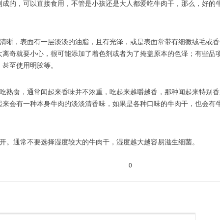
制成的，可以直接食用，不管是小孩还是大人都爱吃牛肉干，那么，好的
别清晰，表面有一层淡淡的油脂，且有光泽，或是表面常带有细微绒毛或香
太离奇就要小心，很可能添加了着色剂或者为了掩盖原本的色泽；有些品
，甚至使用明胶等。
冷吃熟食，通常闻起来香味并不浓重，吃起来越嚼越香，那种闻起来特别香
起来会有一种本身牛肉的淡淡清香味，如果是各种口味的牛肉干，也会有
撕开。通常不要选择湿度较大的牛肉干，湿度越大越容易滋生细菌。
0