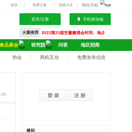
网站导航
登录
免费注册
招商大全
登录/注册
手机移动端
会员登录
火爆推荐
2023第23届安徽糖酒会时间、地点、参展范围、
2023第16届临沂糖酒会时间及地点、参展范围
立即注册
食品展会
研究院
问答
地区招商
2023瑞城石家庄糖酒会举办时间、地点、参展品
协会
商机互动
免费发布信息
2023石家庄糖酒会时间、地点、交通路线、预登
2023第16届临沂糖酒会时间、地点、参展范围、
2023第3届石家庄糖酒会举办时间、地点、参展
2023漯河食博会时间、地点、现场亮点、首设RC
/30
2023成都春糖会时间、地点、酒店展时间
冰糖葫芦怎么做，冰糖葫芦熬糖需要多少时间才
腊八节吃什么传统食物，腊八节为什么要喝腊八
舌里牌子零食怎么样，舌里牌子零食价格多少，
黄桃罐头多少钱一罐，黄桃罐头多少一箱，黄桃
提问