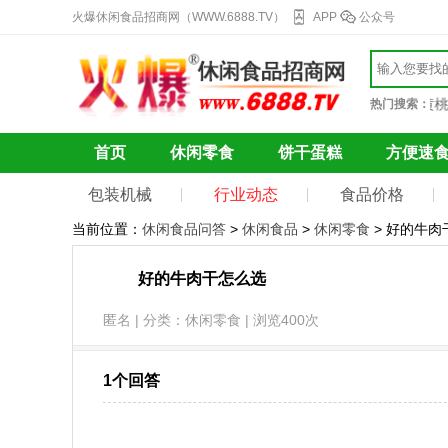
火爆休闲食品招商网（WWW.6888.TV）
APP
公众号
巧克力
果干蜜饯
自热火锅
辣条
冰激凌
方便面
黄桃罐
热门搜索：
首页
休闲零食
饼干蛋糕
方便速
包装机械
行业动态
食品价格
当前位置：
休闲食品问答
>
休闲食品
>
休闲零食
> 好的牛肉
好的牛肉干怎么选
匿名 | 分类：休闲零食 | 浏览400次
1个回答