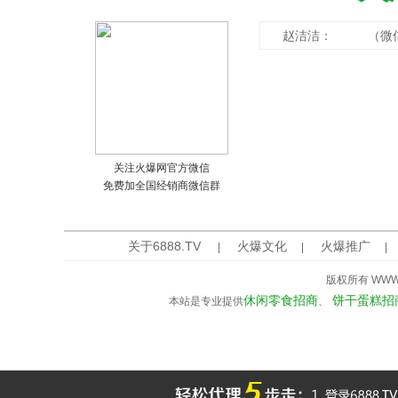
赵洁洁： （微
关注火爆网官方微信
免费加全国经销商微信群
关于6888.TV
火爆文化
火爆推广
|
|
|
版权所有 WWW.6
休闲零食招商
饼干蛋糕招
本站是专业提供
、