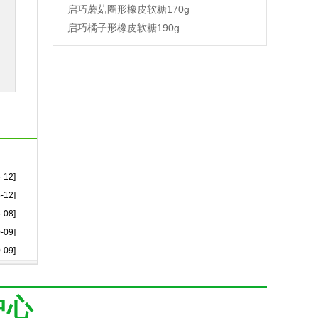
启巧蘑菇圈形橡皮软糖170g
启巧橘子形橡皮软糖190g
-12]
-12]
-08]
-09]
-09]
中心