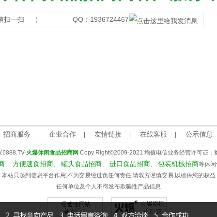
信扫一扫
） QQ：1936724467
招商服务
企业合作
友情链接
在线客服
公示信息
|
|
|
|
888.TV-
火爆休闲食品招商网
Copy Right©2009-2021
增值电信业务经营许可证：
商
方便速食招商
罐头食品招商
进口食品招商
包装机械招商
、
、
、
、
等休闲
本站只起到信息平台作用,不为交易经过负任何责任,请双方谨慎交易,以确保您的权益
任何单位及个人不得发布欺骗性产品信息