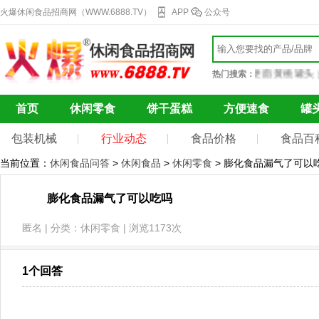
火爆休闲食品招商网（WWW.6888.TV）
APP
公众号
巧克力
果干蜜饯
自热火锅
辣条
冰激凌
方便面
黄桃罐头
蛋
热门搜索：
首页
休闲零食
饼干蛋糕
方便速食
罐
包装机械
行业动态
食品价格
食品百
当前位置：
休闲食品问答
>
休闲食品
>
休闲零食
> 膨化食品漏气了可以
膨化食品漏气了可以吃吗
匿名 | 分类：休闲零食 | 浏览1173次
1个回答