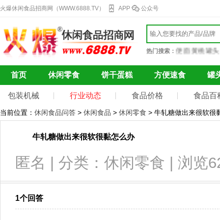
火爆休闲食品招商网（WWW.6888.TV）
APP
公众号
巧克力
果干蜜饯
自热火锅
辣条
冰激凌
方便面
黄桃罐头
蛋
热门搜索：
首页
休闲零食
饼干蛋糕
方便速食
罐
包装机械
行业动态
食品价格
食品百
当前位置：
休闲食品问答
>
休闲食品
>
休闲零食
> 牛轧糖做出来很软很
牛轧糖做出来很软很黏怎么办
匿名 | 分类：休闲零食 | 浏览6
1个回答