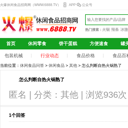
火爆休闲食品招商网（WWW.6888.TV）
APP
公众号
巧克力
果干蜜饯
自热火锅
辣条
冰激凌
热门搜索：
首页
休闲零食
饼干蛋糕
方便速食
罐
包装机械
行业动态
食品价格
食品百
当前位置：
休闲食品问答
>
休闲食品
>
其他
> 怎么判断自热火锅熟了
怎么判断自热火锅熟了
匿名 | 分类：其他 | 浏览936次
1个回答