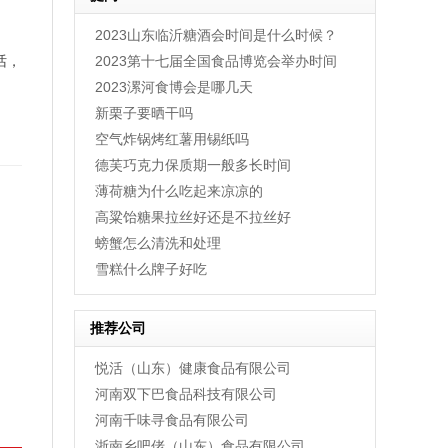
煮熟的板栗热量高吗，煮熟的板栗怎么剥壳比较
2023山东临沂糖酒会时间是什么时候？
红心柚子和白心柚子哪个好，红心柚子吃多了上
话，
2023第十七届全国食品博览会举办时间
羊肉哪个部位好吃，羊肉不能和什么一起吃，羊
2023漯河食博会是哪几天
新栗子要晒干吗
羊肉汤用羊的哪个部位，羊肉汤可以放黄酒吗，
空气炸锅烤红薯用锡纸吗
黄桃罐头怎么做，怎么吃，怎么开盖，可以加热
德芙巧克力保质期一般多长时间
什么是冻梨，东北冻梨怎么做，冻梨怎么吃，冻
薄荷糖为什么吃起来凉凉的
2022成都全国糖酒会时间是什么时候，参展须知
高粱饴糖果拉丝好还是不拉丝好
豆豉鲮鱼罐头哪个牌子好，豆豉鲮鱼罐头多少钱
螃蟹怎么清洗和处理
雪糕什么牌子好吃
推荐公司
悦活（山东）健康食品有限公司
河南双下巴食品科技有限公司
河南千味寻食品有限公司
浙南乡吧佬（山东）食品有限公司