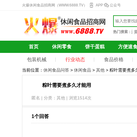
火爆休闲食品招商网（WWW.6888.TV）
APP
公众号
巧克力
果干蜜饯
自热火锅
辣条
冰激凌
方便面
黄
热门搜索：
首页
休闲零食
饼干蛋糕
方便速
包装机械
行业动态
食品价格
当前位置：
休闲食品问答
>
休闲食品
>
其他
> 粽叶需要煮多
粽叶需要煮多久才能用
匿名 | 分类：其他 | 浏览1514次
1个回答