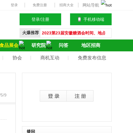
网站导航
登录
免费注册
招商大全
登录/注册
手机移动端
会员登录
火爆推荐
2023第23届安徽糖酒会时间、地点、参展范围、
2023第16届临沂糖酒会时间及地点、参展范围
立即注册
食品展会
研究院
问答
地区招商
2023瑞城石家庄糖酒会举办时间、地点、参展品
协会
商机互动
免费发布信息
2023石家庄糖酒会时间、地点、交通路线、预登
2023第16届临沂糖酒会时间、地点、参展范围、
2023第3届石家庄糖酒会举办时间、地点、参展
2023漯河食博会时间、地点、现场亮点、首设RC
5/9
2023成都春糖会时间、地点、酒店展时间
冰糖葫芦怎么做，冰糖葫芦熬糖需要多少时间才
腊八节吃什么传统食物，腊八节为什么要喝腊八
舌里牌子零食怎么样，舌里牌子零食价格多少，
黄桃罐头多少钱一罐，黄桃罐头多少一箱，黄桃
提问