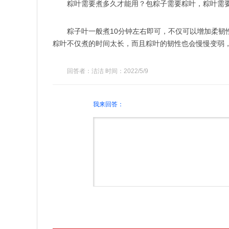
粽叶需要煮多久才能用？包粽子需要粽叶，粽叶需
粽子叶一般煮10分钟左右即可，不仅可以增加柔
粽叶不仅煮的时间太长，而且粽叶的韧性也会慢慢变弱
回答者：洁洁 时间：2022/5/9
我来回答：