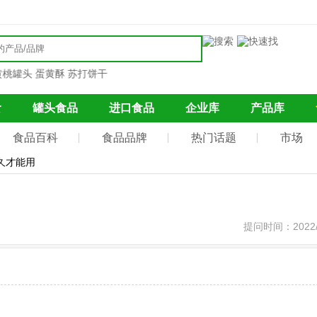
桃罐头
蛋黄酥
苏打饼干
食
罐头食品
进口食品
企业库
产品库
食品百科
食品品牌
热门话题
市场
久才能用
提问时间：2022/